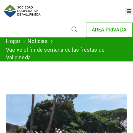
×
INICIO
ÁREA PRIVADA
COOPERATIVA
SERVICIOS
Hogar
Noticias
FONDAT
Vuelve el fin de semana de las fiestas de
AGENDA
Vallpineda
NOTICIAS
GALERÍA
CONTACTO