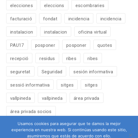
elecciones
eleccions
escombraries
facturació
fondat
incidencia
incidencia
instalacion
instalacion
oficina virtual
PAU17
posponer
posponer
quotes
recepció
residus
ribes
ribes
seguretat
Seguridad
sesión informativa
sessió informativa
sitges
sitges
vallpineda
vallpineda
área privada
área privada socios
Usamos cookies para asegurar que te damos la mejor
experiencia en nuestra web. Si continúas usando este sitio,
asumiremos que estás de acuerdo con ello.