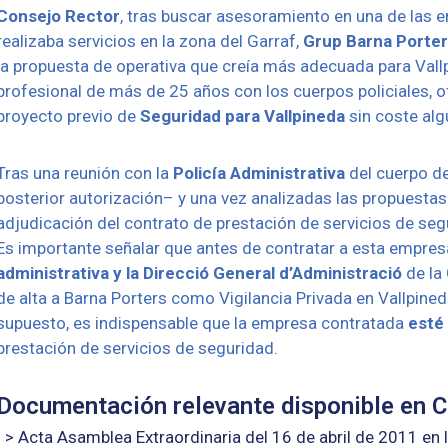
Consejo
Rector
, tras buscar asesoramiento en una de las 
realizaba servicios en la zona del Garraf,
Grup Barna Porte
la propuesta de operativa que creía más adecuada para Vallp
profesional de más de 25 años con los cuerpos policiales, o
proyecto previo
de
Seguridad para Vallpineda
sin coste alg
Tras una reunión con la
Policía Administrativa
del cuerpo d
posterior autorización– y una vez analizadas las propuestas
adjudicación del contrato de prestación de servicios de seg
Es importante señalar que antes de contratar a esta empresa
administrativa y la Direcció General d’Administració
de la 
de alta a Barna Porters como Vigilancia Privada en Vallpined
supuesto, es indispensable que la empresa contratada
e
sté
prestación de servicios de seguridad.
Documentación relevante disponible en C
> Acta Asamblea Extraordinaria del 16 de abril de 2011 en