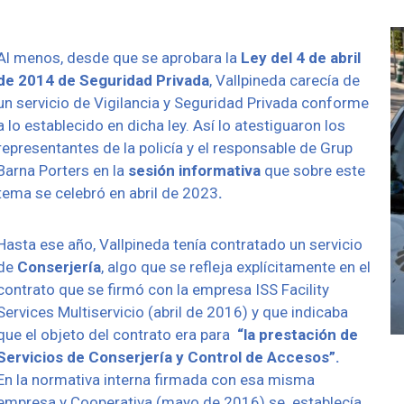
Al menos, desde que se aprobara la
Ley del 4 de abril
de 2014 de Seguridad Privada
, Vallpineda carecía de
un servicio de Vigilancia y Seguridad Privada conforme
a lo establecido en dicha ley. Así lo atestiguaron los
representantes de la policía y el responsable de Grup
Barna Porters en la
sesión informativa
que sobre este
tema se celebró en abril de 2023
.
Hasta ese año, Vallpineda tenía contratado un servicio
de
Conserjería
, algo que se refleja explícitamente en el
contrato que se firmó con la empresa ISS Facility
Services Multiservicio (abril de 2016) y que indicaba
que el objeto del contrato era para
“la prestación de
Servicios de Conserjería y Control de Accesos”.
En la normativa interna firmada con esa misma
empresa y Cooperativa (mayo de 2016) se
establecía