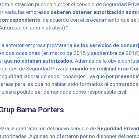
administración pueden ejercer el servicio de Seguridad Priva
privada, las empresas
deberán obtener autorización admin
correspondiente
, de acuerdo con el procedimiento que se
Autorización administrativa).”
La anterior empresa prestataria
de los servicios de conser
en dos ocasiones (en marzo de 2015 y septiembre de 2018), 
el que
no estaban autorizados.
Además de la obvia confusi
agentes de Seguridad Privada
cuando en realidad eran Con
seguridad laboral de esos “conserjes”, ya que por
prevenció
tareas para las que no habían sido formados ni contratados
hubiera podido ser demandada como responsable civil.
Grup Barna Porters
Para la contratación del nuevo servicio de
Seguridad Priva
autorizadas. Algunas no ofertaron por no disponer del person