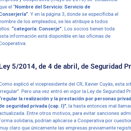
que el “
Nombre del Servicio: Servicio de
Conserjería”
. Y en la página 3, donde se específicba el
nombre de los empleados, se les atribuye a todos
ellos:
“categoría: Conserje”.
Los socios tienen
t
oda
esta información está disponible en las oficinas de
Cooperativa.
Ley 5/2014, de 4 de abril, de Seguridad P
Como explicó el vicepresidente del CR, Xavier Cuyàs, esta s
irregular”. Pero una vez entró en vigor la Ley de Seguridad
“regular la realización y la prestación por personas privad
de seguridad privada (cap. I)”
, la hasta entonces mal llama
actualizada. Entre otros motivos, para evitar sanciones admi
forma solidaria, podrían aplicarse a Cooperativa por cuestio
muy claro que únicamente las empresas previamente regist