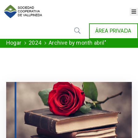
×
INICIO
ÁREA PRIVADA
COOPERATIVA
SERVICIOS
Hogar
2024
Archive by month abril"
FONDAT
AGENDA
NOTICIAS
GALERÍA
CONTACTO