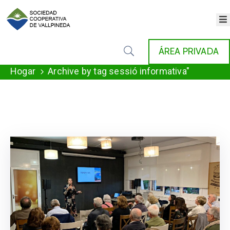
×
INICIO
ÁREA PRIVADA
COOPERATIVA
SERVICIOS
Hogar
Archive by tag sessió informativa"
FONDAT
AGENDA
NOTICIAS
GALERÍA
CONTACTO