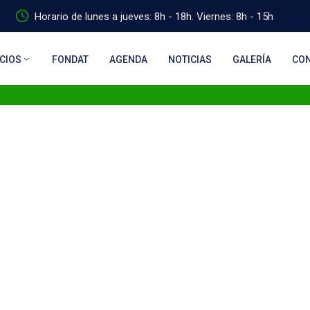
Horario de lunes a jueves: 8h - 18h. Viernes: 8h - 15h
CIOS
FONDAT
AGENDA
NOTICIAS
GALERÍA
CO