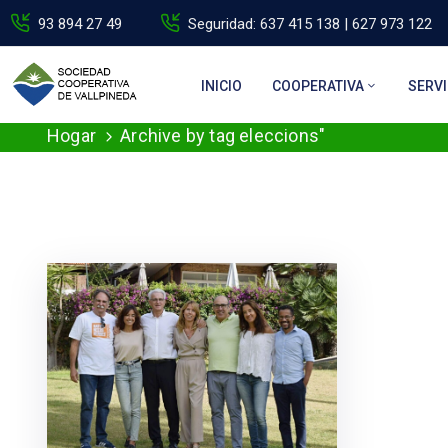
93 894 27 49
Seguridad: 637 415 138 | 627 973 122
INICIO
COOPERATIVA
SERVI
Hogar
Archive by tag eleccions"