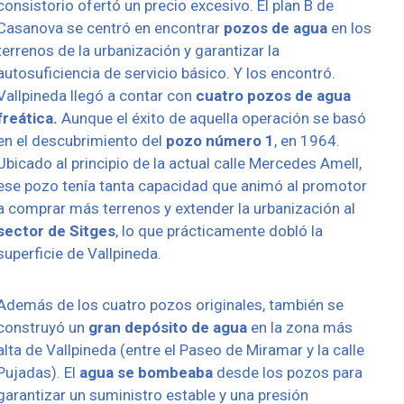
consistorio ofertó un precio excesivo. El plan B de
Casanova se centró en encontrar
pozos
de
agua
en los
terrenos de la urbanización y garantizar la
autosuficiencia de servicio básico. Y los encontró.
Vallpineda llegó a contar con
cuatro
pozos de agua
freática.
Aunque el éxito de aquella operación se basó
en el descubrimiento del
pozo número 1
, en 1964.
Ubicado al principio de la actual calle Mercedes Amell,
ese pozo tenía tanta capacidad que animó al promotor
a comprar más terrenos y extender la urbanización al
sector de Sitges
, lo que prácticamente dobló la
superficie de Vallpineda.
Además de los cuatro pozos originales, también se
construyó un
gran depósito de agua
en la zona más
alta de Vallpineda (entre el Paseo de Miramar y la calle
Pujadas). El
agua se bombeaba
desde los pozos para
garantizar un suministro estable y una presión