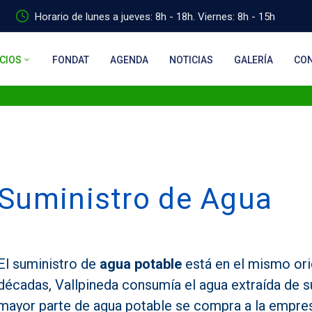
Horario de lunes a jueves: 8h - 18h. Viernes: 8h - 15h
CIOS
FONDAT
AGENDA
NOTICIAS
GALERÍA
CO
Suministro de Agua
El suministro de
agua
potable
está en el mismo ori
décadas, Vallpineda consumía el agua extraída de s
mayor parte de agua potable se compra a la empr