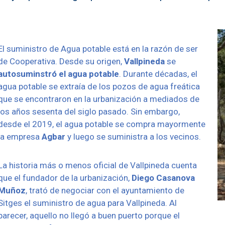
El suministro de Agua potable está en la razón de ser
de Cooperativa. Desde su origen,
Vallpineda
se
autosuminstró
el agua potable
. Durante décadas, el
agua potable se extraía de los pozos de agua freática
que se encontraron en la urbanización a mediados de
los años sesenta del siglo pasado. Sin embargo,
desde el 2019, el agua potable se compra mayormente
la empresa
Agbar
y luego se suministra a los vecinos.
La historia más o menos oficial de Vallpineda cuenta
que el fundador de la urbanización,
Diego
Casanova
Muñoz
, trató de negociar con el ayuntamiento de
Sitges el suministro de agua para Vallpineda. Al
Depósito de agua
parecer, aquello no llegó a buen puerto porque el