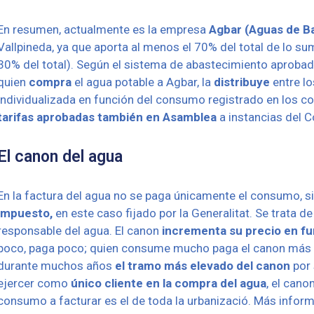
En resumen, actualmente es la empresa
Agba
r (Aguas de B
Vallpineda, ya que aporta al menos el 70% del total de lo su
30% del total). Según el sistema de abastecimiento aprobad
quien
compra
el agua potable a Agbar, la
distribuye
entre l
individualizada en función del consumo registrado en los co
tarifas aprobadas también en Asamblea
a instancias del C
El canon del agua
En la factura del agua no se paga únicamente el consumo, s
impuesto,
en este caso fijado por la Generalitat. Se trata 
responsable del agua. El canon
incrementa su precio en f
poco, paga poco; quien consume mucho paga el canon más
durante muchos años
el tramo más elevado del canon
por 
ejercer como
único cliente en la compra del agua
, el can
consumo a facturar es el de toda la urbanizació. Más infor