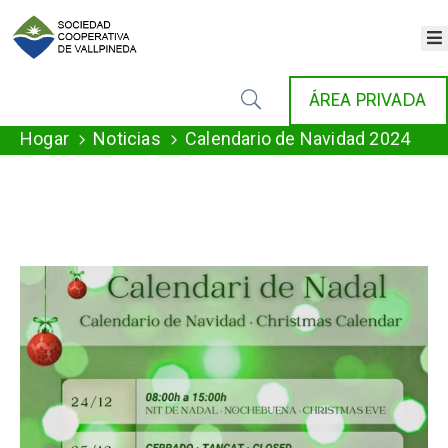
×
INICIO
ÁREA PRIVADA
COOPERATIVA
SERVICIOS
Hogar
Noticias
Calendario de Navidad 2024
FONDAT
AGENDA
NOTICIAS
GALERÍA
CONTACTO