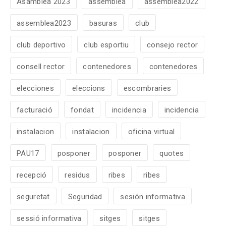
Asamblea 2023
assemblea
assemblea2022
assemblea2023
basuras
club
club deportivo
club esportiu
consejo rector
consell rector
contenedores
contenedores
elecciones
eleccions
escombraries
facturació
fondat
incidencia
incidencia
instalacion
instalacion
oficina virtual
PAU17
posponer
posponer
quotes
recepció
residus
ribes
ribes
seguretat
Seguridad
sesión informativa
sessió informativa
sitges
sitges