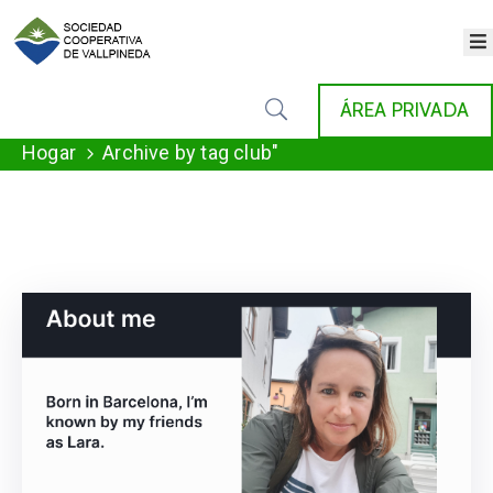
×
INICIO
ÁREA PRIVADA
COOPERATIVA
SERVICIOS
Hogar
Archive by tag club"
FONDAT
AGENDA
NOTICIAS
GALERÍA
CONTACTO