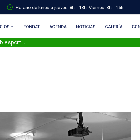
Horario de lunes a jueves: 8h - 18h. Viernes: 8h - 15h
CIOS
FONDAT
AGENDA
NOTICIAS
GALERÍA
CO
ub esportiu