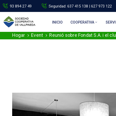
93 894 27 49
Seguridad: 637 415 138 | 627 973 122
INICIO
COOPERATIVA
SERVI
Hogar
Event
Reunió sobre Fondat S.A. i el cl