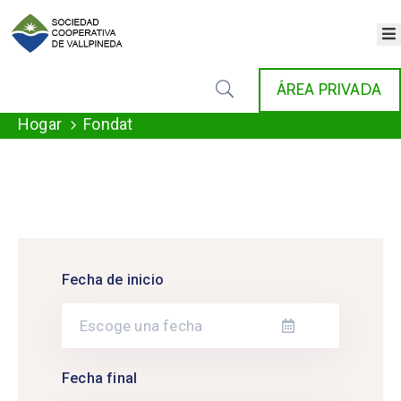
×
INICIO
ÁREA PRIVADA
COOPERATIVA
SERVICIOS
Hogar
Fondat
FONDAT
AGENDA
NOTICIAS
GALERÍA
CONTACTO
Fecha de inicio
Fecha final