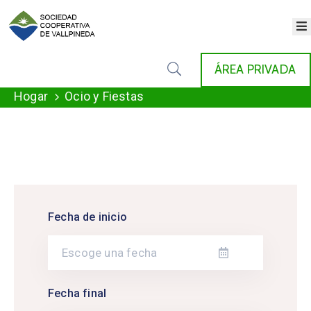
×
INICIO
ÁREA PRIVADA
COOPERATIVA
SERVICIOS
Hogar
Ocio y Fiestas
FONDAT
AGENDA
NOTICIAS
GALERÍA
CONTACTO
Fecha de inicio
Fecha final