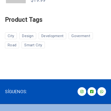
$
19.99
con
4.00
de 5
Product Tags
City
Design
Development
Goverment
Road
Smart City
SÍGUENOS: