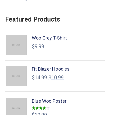
Featured Products
Woo Grey T-Shirt
$
9.99
Fit Blazer Hoodies
$
14.99
$
10.99
Blue Woo Poster
Valorado