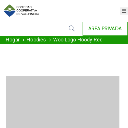
×
INICIO
ÁREA PRIVADA
COOPERATIVA
SERVICIOS
Hogar
Hoodies
Woo Logo Hoody Red
FONDAT
AGENDA
NOTICIAS
GALERÍA
CONTACTO