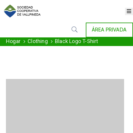
×
INICIO
ÁREA PRIVADA
COOPERATIVA
SERVICIOS
Hogar
Clothing
Black Logo T-Shirt
FONDAT
AGENDA
NOTICIAS
GALERÍA
CONTACTO