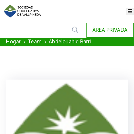
×
INICIO
ÁREA PRIVADA
COOPERATIVA
SERVICIOS
Hogar
Team
Abdelouahid Barri
FONDAT
AGENDA
NOTICIAS
GALERÍA
CONTACTO