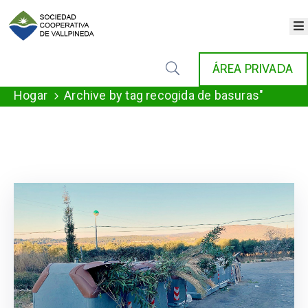
×
INICIO
ÁREA PRIVADA
COOPERATIVA
SERVICIOS
Hogar
Archive by tag recogida de basuras"
FONDAT
AGENDA
NOTICIAS
GALERÍA
CONTACTO