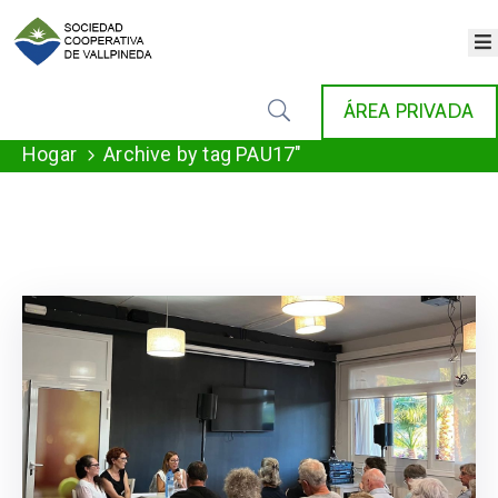
×
INICIO
ÁREA PRIVADA
COOPERATIVA
SERVICIOS
Hogar
Archive by tag PAU17"
FONDAT
AGENDA
NOTICIAS
GALERÍA
CONTACTO