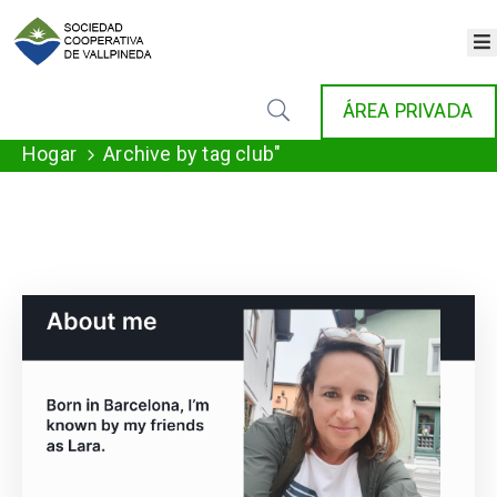
×
INICIO
ÁREA PRIVADA
COOPERATIVA
SERVICIOS
Hogar
Archive by tag club"
FONDAT
AGENDA
NOTICIAS
GALERÍA
CONTACTO