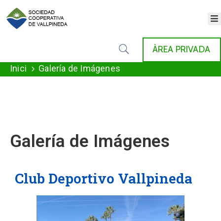
×
INICI
ÀREA PRIVADA
COOPERATIVA
SERVEIS
Inici
Galería de Imágenes
FONDAT
AGENDA
NOTÍCIES
GALERIA
CONTACTE
Galería de Imágenes
Club Deportivo Vallpineda