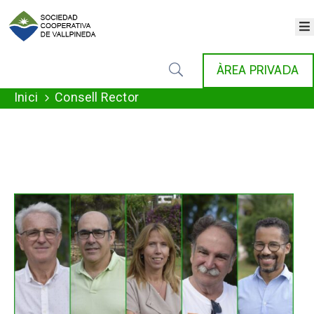
×
INICI
ÀREA PRIVADA
COOPERATIVA
SERVEIS
Inici
Consell Rector
FONDAT
AGENDA
NOTÍCIES
GALERIA
CONTACTE