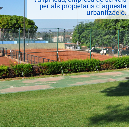
per als propietaris d´aquesta
urbanització.