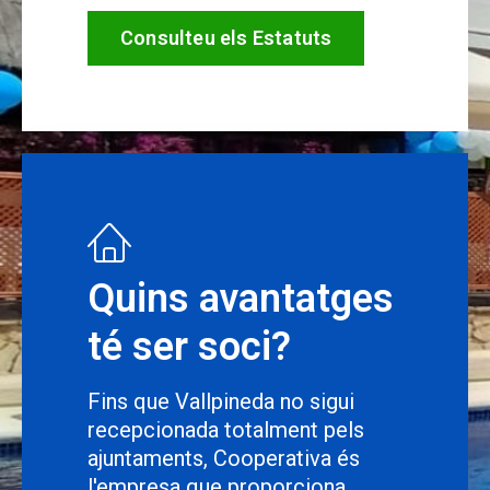
Consulteu els Estatuts
Quins avantatges
té ser soci?
Fins que Vallpineda no sigui
recepcionada totalment pels
ajuntaments, Cooperativa és
l'empresa que proporciona