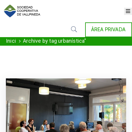
×
INICI
ÀREA PRIVADA
COOPERATIVA
SERVEIS
Inici
Archive by tag urbanística"
FONDAT
AGENDA
NOTÍCIES
GALERIA
CONTACTE