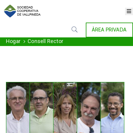
×
POLÍTICA
ÀREA PRIVADA
DE
PRIVACIDAD
Hogar
Consell Rector
AVISO
LEGAL
POLÍTICA
DE
COOKIES